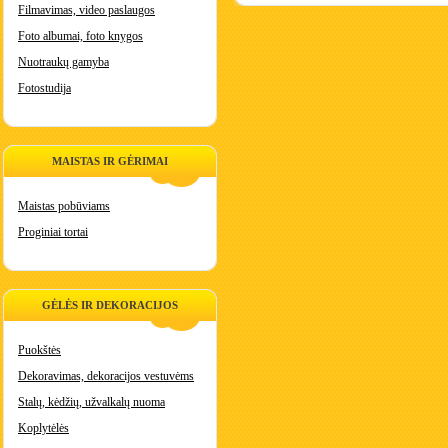
Filmavimas, video paslaugos
Foto albumai, foto knygos
Nuotraukų gamyba
Fotostudija
MAISTAS IR GĖRIMAI
Maistas pobūviams
Proginiai tortai
GĖLĖS IR DEKORACIJOS
Puokštės
Dekoravimas, dekoracijos vestuvėms
Stalų, kėdžių, užvalkalų nuoma
Koplytėlės