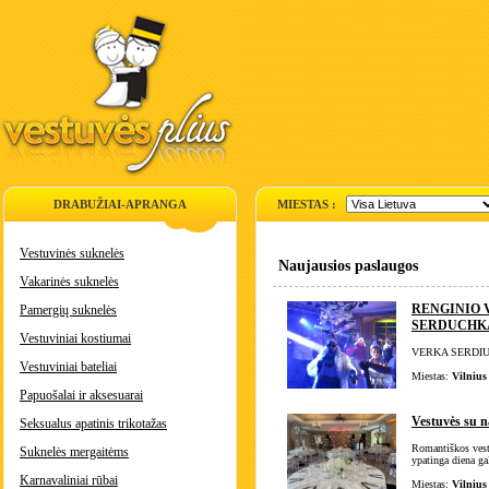
DRABUŽIAI-APRANGA
MIESTAS :
Vestuvinės suknelės
Naujausios paslaugos
Vakarinės suknelės
RENGINIO 
Pamergių suknelės
SERDUCHK
Vestuviniai kostiumai
VERKA SERDIU
Vestuviniai bateliai
Miestas:
Vilnius
Papuošalai ir aksesuarai
Vestuvės su 
Seksualus apatinis trikotažas
Romantiškos vestu
Suknelės mergaitėms
ypatinga diena gal
Karnavaliniai rūbai
Miestas:
Vilnius