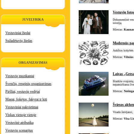
Vestuvių foto
JUVELYRIKA
Dokumentinė vestu
istoriją.
Miestas:
Kaunas,
Vestuviniai žiedai
Sužadėtuvių žiedas
Modernūs papu
Aukštos kokybės p
Miestas:
Vilnius
ORGANIZAVIMAS
Laivas „Gresa
Vestuvių muzikantai
Ištarkite svajoni
Švenčių, renginių organizavimas
nepamirštama šven
Piršliai, vestuvių vedėjai
Miestas:
Neringa
Magai, šokėjos, fakyrai ir kiti
Šviesos alche
Vestuviniai pakvietimai
Visada žavėjausi,
Viskas vienoje vietoje
Miestas:
Visa Li
Vestuvinė atributika
Vestuvių scenarijus