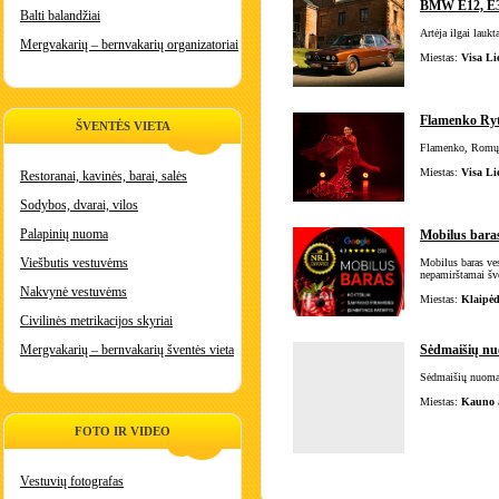
BMW E12, E
Balti balandžiai
Artėja ilgai lau
Mergvakarių – bernvakarių organizatoriai
Miestas:
Visa Li
Flamenko Ryti
ŠVENTĖS VIETA
Flamenko, Romų i
Miestas:
Visa Li
Restoranai, kavinės, barai, salės
Sodybos, dvarai, vilos
Palapinių nuoma
Mobilus baras
Viešbutis vestuvėms
Mobilus baras ves
nepamirštamai šv
Nakvynė vestuvėms
Miestas:
Klaipėd
Civilinės metrikacijos skyriai
Mergvakarių – bernvakarių šventės vieta
Sėdmaišių n
Sėdmaišių nuoma 
Miestas:
Kauno a
FOTO IR VIDEO
Vestuvių fotografas