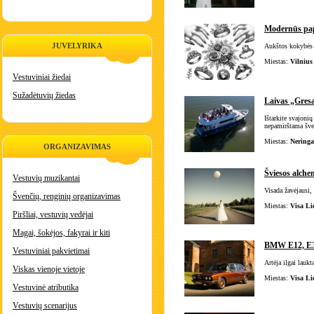
Modernūs papu
JUVELYRIKA
Aukštos kokybės p
Miestas:
Vilnius
Vestuviniai žiedai
Sužadėtuvių žiedas
Laivas „Gresa
Ištarkite svajoni
nepamirštama šven
Miestas:
Neringa
ORGANIZAVIMAS
Šviesos alche
Vestuvių muzikantai
Visada žavėjausi,
Švenčių, renginių organizavimas
Miestas:
Visa Li
Piršliai, vestuvių vedėjai
Magai, šokėjos, fakyrai ir kiti
BMW E12, E
Vestuviniai pakvietimai
Artėja ilgai lau
Viskas vienoje vietoje
Miestas:
Visa Li
Vestuvinė atributika
Vestuvių scenarijus