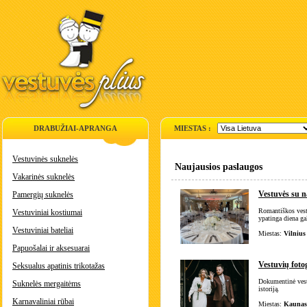
DRABUŽIAI-APRANGA
MIESTAS :
Vestuvinės suknelės
Naujausios paslaugos
Vakarinės suknelės
Vestuvės su 
Pamergių suknelės
Romantiškos vestu
Vestuviniai kostiumai
ypatinga diena gal
Vestuviniai bateliai
Miestas:
Vilnius
Papuošalai ir aksesuarai
Vestuvių foto
Seksualus apatinis trikotažas
Dokumentinė vestu
Suknelės mergaitėms
istoriją.
Karnavaliniai rūbai
Miestas:
Kaunas,