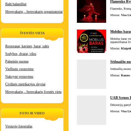
Flamenko Ryti
Balti balandžiai
Flamenko, Romų i
Mergvakarių – bernvakarių organizatoriai
Miestas:
Visa Li
Mobilus baras
ŠVENTĖS VIETA
Mobilus baras ves
nepamirštamai šv
Restoranai, kavinės, barai, salės
Miestas:
Klaipėd
Sodybos, dvarai, vilos
Palapinių nuoma
Sėdmaišių n
Viešbutis vestuvėms
Sėdmaišių nuoma 
Miestas:
Kauno a
Nakvynė vestuvėms
Civilinės metrikacijos skyriai
Mergvakarių – bernvakarių šventės vieta
UAB Scenos 
Dekoracijų gamyba
Miestas:
Visa Li
FOTO IR VIDEO
Vestuvių fotografas