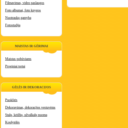
Filmavimas, video paslaugos
Foto albumai, foto knygos
Nuotraukų gamyba
Fotostudija
MAISTAS IR GĖRIMAI
Maistas pobūviams
Proginiai tortai
GĖLĖS IR DEKORACIJOS
Puokštės
Dekoravimas, dekoracijos vestuvėms
Stalų, kėdžių, užvalkalų nuoma
Koplytėlės