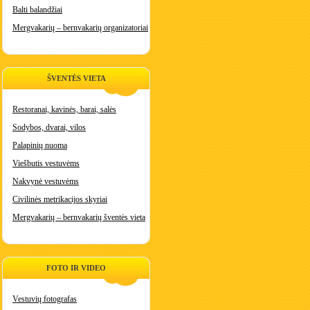
Balti balandžiai
Mergvakarių – bernvakarių organizatoriai
ŠVENTĖS VIETA
Restoranai, kavinės, barai, salės
Sodybos, dvarai, vilos
Palapinių nuoma
Viešbutis vestuvėms
Nakvynė vestuvėms
Civilinės metrikacijos skyriai
Mergvakarių – bernvakarių šventės vieta
FOTO IR VIDEO
Vestuvių fotografas