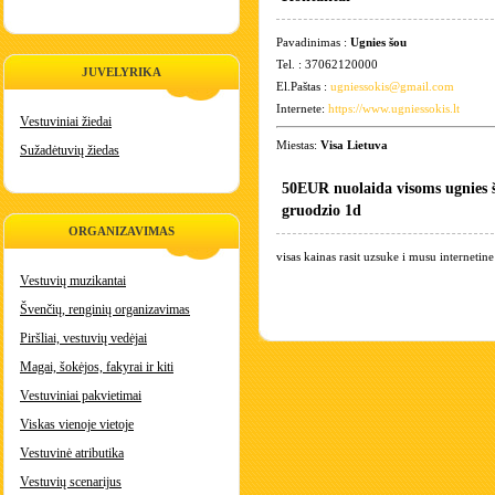
Pavadinimas :
Ugnies šou
Tel. : 37062120000
JUVELYRIKA
El.Paštas :
ugniessokis@gmail.com
Internete:
https://www.ugniessokis.lt
Vestuviniai žiedai
Miestas:
Visa Lietuva
Sužadėtuvių žiedas
50EUR nuolaida visoms ugnies 
gruodzio 1d
ORGANIZAVIMAS
visas kainas rasit uzsuke i musu internetin
Vestuvių muzikantai
Švenčių, renginių organizavimas
Piršliai, vestuvių vedėjai
Magai, šokėjos, fakyrai ir kiti
Vestuviniai pakvietimai
Viskas vienoje vietoje
Vestuvinė atributika
Vestuvių scenarijus