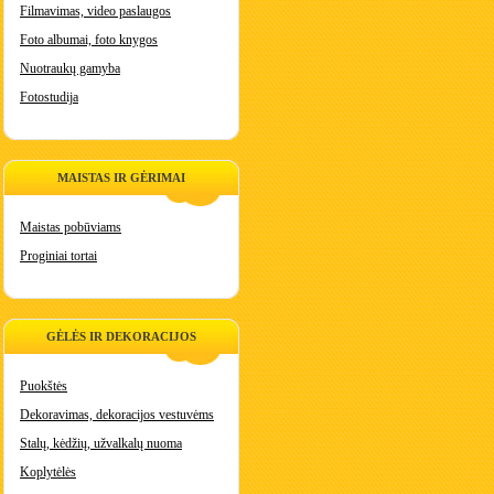
Filmavimas, video paslaugos
Foto albumai, foto knygos
Nuotraukų gamyba
Fotostudija
MAISTAS IR GĖRIMAI
Maistas pobūviams
Proginiai tortai
GĖLĖS IR DEKORACIJOS
Puokštės
Dekoravimas, dekoracijos vestuvėms
Stalų, kėdžių, užvalkalų nuoma
Koplytėlės