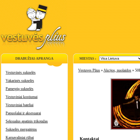
DRABUŽIAI-APRANGA
MIESTAS :
Vestuves Plius
»
Akcijos, nuolaidos
» 50E
Vestuvinės suknelės
Vakarinės suknelės
Pamergių suknelės
Vestuviniai kostiumai
Vestuviniai bateliai
Papuošalai ir aksesuarai
Seksualus apatinis trikotažas
Suknelės mergaitėms
Karnavaliniai rūbai
Kontaktai