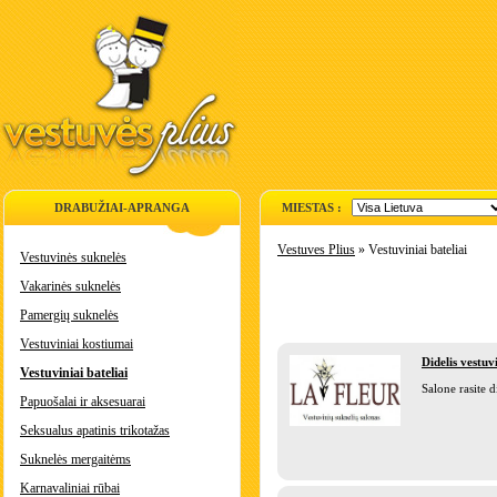
DRABUŽIAI-APRANGA
MIESTAS :
Vestuves Plius
» Vestuviniai bateliai
Vestuvinės suknelės
Vakarinės suknelės
Pamergių suknelės
Vestuviniai kostiumai
Didelis vestuv
Vestuviniai bateliai
Salone rasite d
Papuošalai ir aksesuarai
Seksualus apatinis trikotažas
Suknelės mergaitėms
Karnavaliniai rūbai