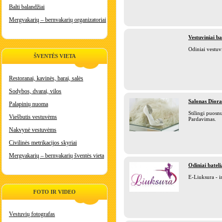
Balti balandžiai
Mergvakarių – bernvakarių organizatoriai
Vestuviniai ba
Odiniai vestuvi
ŠVENTĖS VIETA
Restoranai, kavinės, barai, salės
Sodybos, dvarai, vilos
Salonas Diora
Palapinių nuoma
Stilingi puos
Viešbutis vestuvėms
Pardavimas.
Nakvynė vestuvėms
Civilinės metrikacijos skyriai
Mergvakarių – bernvakarių šventės vieta
Odiniai batel
E-Liuksura - i
FOTO IR VIDEO
Vestuvių fotografas