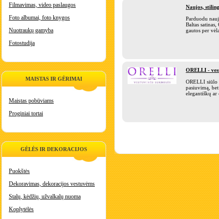
Filmavimas, video paslaugos
Naujos, stili
Foto albumai, foto knygos
Parduodu nauja
Baltas satinas,
Nuotraukų gamyba
gautos per vėla
Fotostudija
ORELLI - vest
MAISTAS IR GĖRIMAI
ORELLI siūlo n
pasiuvimą, bet 
elegantiškų ar 
Maistas pobūviams
Proginiai tortai
GĖLĖS IR DEKORACIJOS
Puokštės
Dekoravimas, dekoracijos vestuvėms
Stalų, kėdžių, užvalkalų nuoma
Koplytėlės