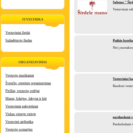
Salonas " Šir
Vestuviniai odi
JUVELYRIKA
Vestuviniai žiedai
Sužadėtuvių žiedas
Puikūs bateli
Net į nuotakos 
ORGANIZAVIMAS
Vestuvių muzikantai
Vestuviniai ba
Švenčių, renginių organizavimas
Raudoni vestuvi
Piršliai, vestuvių vedėjai
Magai, šokėjos, fakyrai ir kiti
Vestuviniai pakvietimai
Viskas vienoje vietoje
parduodami ve
Vestuvinė atributika
Pardudodami ve
Vestuvių scenarijus