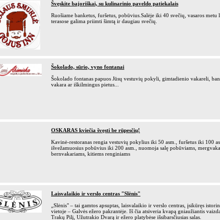
Švęskite bajoriškai, su kulinarinio paveldo patiekalais
Ruošiame banketus, furšetus, pobūvius.Salėje iki 40 svečių, vasaros metu 
terasose galima priimti šimtą ir daugiau svečių.
Šokolado, sūrio, vyno fontanai
Šokolado fontanas papuos Jūsų vestuvių pokyli, gimtadienio vakareli, ban
vakara ar iškilmingus pietus...
OSKARAS kviečia švęsti be rūpesčių!
Kavinė-restoranas rengia vestuvių pokylius iki 50 asm., furšetus iki 100 a
išvežamuosius pobūvius iki 200 asm., nuomoja salę pobūviams, mergvaka
bernvakariams, kitiems renginiams
Laisvalaikio ir verslo centras "Slėnis"
„Slėnis" – tai gamtos apsuptas, laisvalaikio ir verslo centras, įsikūręs istori
vietoje – Galvės ežero pakrantėje. Iš čia atsiveria kvapą gniaužiantis vaizda
Trakų Pilį, Užutrakio Dvarą ir ežero platybėse išsibarsčiusias salas.