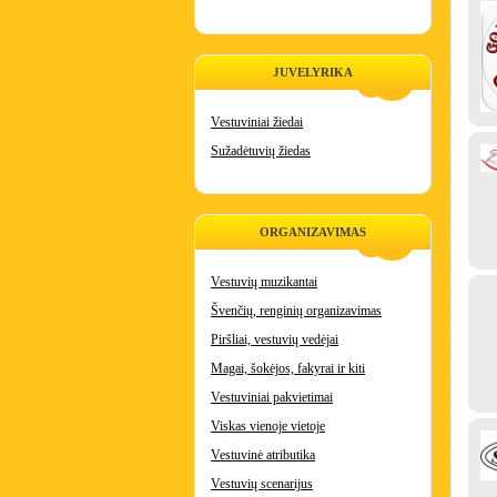
JUVELYRIKA
Vestuviniai žiedai
Sužadėtuvių žiedas
ORGANIZAVIMAS
Vestuvių muzikantai
Švenčių, renginių organizavimas
Piršliai, vestuvių vedėjai
Magai, šokėjos, fakyrai ir kiti
Vestuviniai pakvietimai
Viskas vienoje vietoje
Vestuvinė atributika
Vestuvių scenarijus