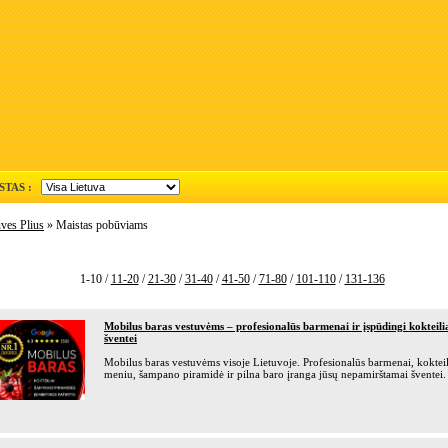
STAS :
ves Plius
» Maistas pobūviams
1-10 /
11-20
/
21-30
/
31-40
/
41-50
/
71-80
/
101-110
/
131-136
Mobilus baras vestuvėms – profesionalūs barmenai ir įspūdingi kokteilia
šventei
Mobilus baras vestuvėms visoje Lietuvoje. Profesionalūs barmenai, koktei
meniu, šampano piramidė ir pilna baro įranga jūsų nepamirštamai šventei.