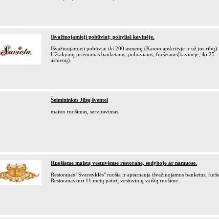
Išvažiuojamieji pobūviai; pokyliai kavinėje.
Išvažiuojamieji pobūviai iki 200 asmenų (Kauno apskrityje ir už jos ribų).
Užsakymų priėmimas banketams, pobūviams, furšetams(kavinėje, iki 25
asmenų).
Šeimininkės Jūsų šventei
maisto ruošimas, serviravimas.
Ruošiame maistą vestuvėmse restorane, sodyboje ar namuose.
Restoranas "Svarstyklės" ruošia ir aptarnauja išvažiuojamus banketus, furše
Restoranas turi 11 metų patirtį vestuvinių vaišių ruošime.