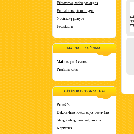
Filmavimas, video paslaugos
Foto albumai, foto knygos
Nuotraukų gamyba
Fotostudija
MAISTAS IR GĖRIMAI
Maistas pobūviams
Proginiai tortai
GĖLĖS IR DEKORACIJOS
Puokštės
Dekoravimas, dekoracijos vestuvėms
Stalų, kėdžių, užvalkalų nuoma
Koplytėlės