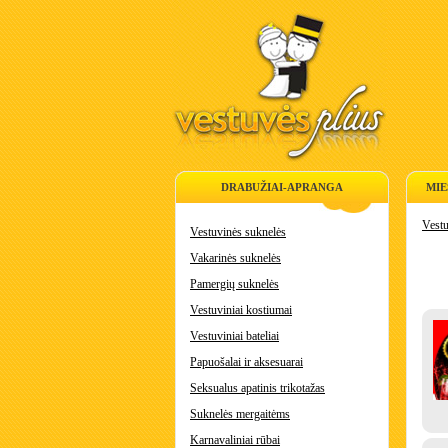
DRABUŽIAI-APRANGA
MIE
Vestu
Vestuvinės suknelės
Vakarinės suknelės
Pamergių suknelės
Vestuviniai kostiumai
Vestuviniai bateliai
Papuošalai ir aksesuarai
Seksualus apatinis trikotažas
Suknelės mergaitėms
Karnavaliniai rūbai