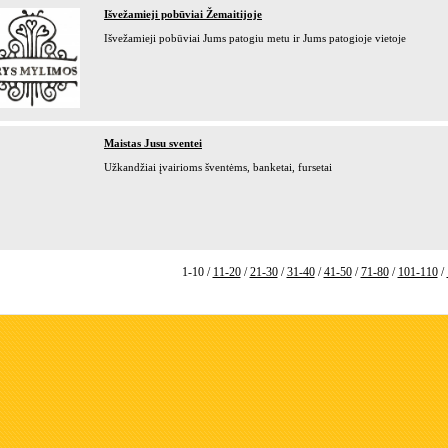
Išvežamieji pobūviai Žemaitijoje
Išvežamieji pobūviai Jums patogiu metu ir Jums patogioje vietoje
Maistas Jusu sventei
Užkandžiai įvairioms šventėms, banketai, fursetai
1-10 /
11-20
/
21-30
/
31-40
/
41-50
/
71-80
/
101-110
/