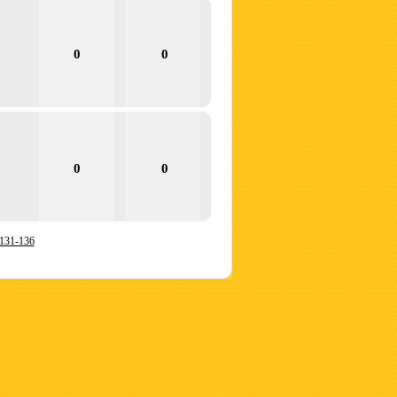
0
0
0
0
131-136