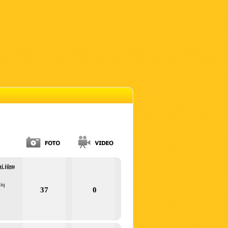
i jūsų
lių
37
0