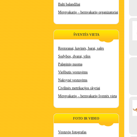
Balti balandžiai
Mergvakarių – bernvakarių organizatoriai
ŠVENTĖS VIETA
Restoranai, kavinės, barai, salės
Sodybos, dvarai, vilos
Palapinių nuoma
Viešbutis vestuvėms
Nakvynė vestuvėms
Civilinės metrikacijos skyriai
Mergvakarių – bernvakarių šventės vieta
FOTO IR VIDEO
Vestuvių fotografas