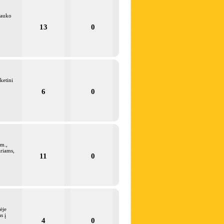
lauko
13
0
ketini
6
0
sm.,
riams,
11
0
nėje
s į
4
0