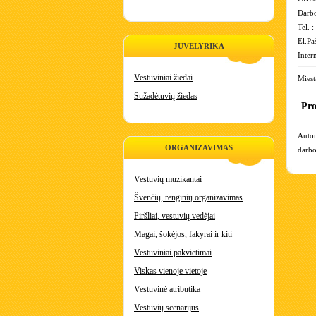
Darbo
Tel. 
El.Pa
JUVELYRIKA
Inter
Vestuviniai žiedai
Miest
Sužadėtuvių žiedas
Pro
Autor
ORGANIZAVIMAS
darbo
Vestuvių muzikantai
Švenčių, renginių organizavimas
Piršliai, vestuvių vedėjai
Magai, šokėjos, fakyrai ir kiti
Vestuviniai pakvietimai
Viskas vienoje vietoje
Vestuvinė atributika
Vestuvių scenarijus