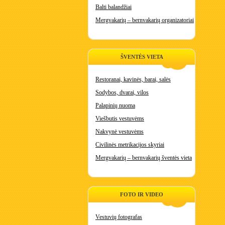
Balti balandžiai
Mergvakarių – bernvakarių organizatoriai
ŠVENTĖS VIETA
Restoranai, kavinės, barai, salės
Sodybos, dvarai, vilos
Palapinių nuoma
Viešbutis vestuvėms
Nakvynė vestuvėms
Civilinės metrikacijos skyriai
Mergvakarių – bernvakarių šventės vieta
FOTO IR VIDEO
Vestuvių fotografas