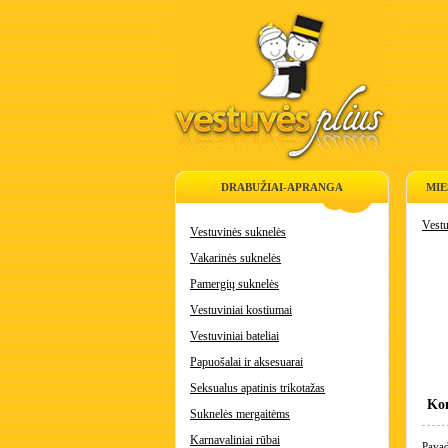
DRABUŽIAI-APRANGA
MIE
Vestu
Vestuvinės suknelės
Vakarinės suknelės
Pamergių suknelės
Vestuviniai kostiumai
Vestuviniai bateliai
Papuošalai ir aksesuarai
Seksualus apatinis trikotažas
Kon
Suknelės mergaitėms
Karnavaliniai rūbai
Pavad