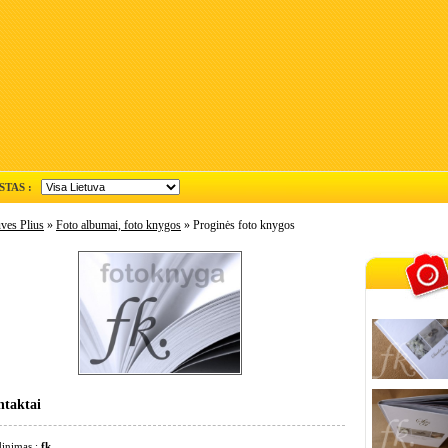
STAS :
ves Plius
»
Foto albumai, foto knygos
» Proginės foto knygos
taktai
inimas :
fk.