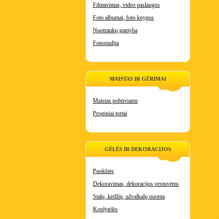
Filmavimas, video paslaugos
Foto albumai, foto knygos
Nuotraukų gamyba
Fotostudija
MAISTAS IR GĖRIMAI
Maistas pobūviams
Proginiai tortai
GĖLĖS IR DEKORACIJOS
Puokštės
Dekoravimas, dekoracijos vestuvėms
Stalų, kėdžių, užvalkalų nuoma
Koplytėlės