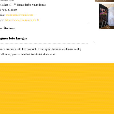
 laikas : I - V dienis darbo valandomis
: 37067816560
štas :
malinka82@gmail.com
nete:
https://www.fotoknyga.ten.lt
as:
Širvintos
ginės foto knygos
inės proginės foto knygos kietu viršelių bei laminuotais lapais, rankų
 albumai, pakvietimai bei šventiniai aksesuarai.