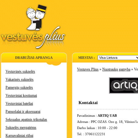
DRABUŽIAI-APRANGA
MIESTAS :
Vestuves Plius
»
Nuotraukų gamyba
» Ves
Vestuvinės suknelės
Vakarinės suknelės
Pamergių suknelės
Vestuviniai kostiumai
Kontaktai
Vestuviniai bateliai
Papuošalai ir aksesuarai
Pavadinimas :
ARTIQ UAB
Seksualus apatinis trikotažas
Adresas : PPC OZAS. Ozo g. 18, Vilnius/1
Suknelės mergaitėms
Darbo laikas : 10:00 - 22:00
Tel. : 37061122231
Karnavaliniai rūbai