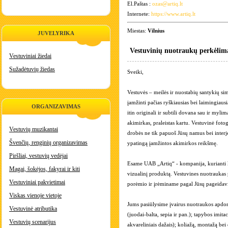
El.Paštas :
ozas@artiq.lt
Internete:
https://www.artiq.lt
Miestas:
Vilnius
JUVELYRIKA
Vestuvinių nuotraukų perkėlim
Vestuviniai žiedai
Sužadėtuvių žiedas
Sveiki,
Vestuvės – meilės ir nuostabių santykių s
įamžinti pačias ryškiausias bei laimingiau
ORGANIZAVIMAS
itin originali ir subtili dovana sau ir myli
akimirkas, praleistas kartu. Vestuvinė fotog
Vestuvių muzikantai
drobės ne tik papuoš Jūsų namus bei interje
Švenčių, renginių organizavimas
ypatingą įamžintos akimirkos reikšmę.
Piršliai, vestuvių vedėjai
Esame UAB „Artiq“ - kompanija, kurianti k
Magai, šokėjos, fakyrai ir kiti
vizualinį produktą. Vestuvines nuotraukas
Vestuviniai pakvietimai
porėmio ir įrėminame pagal Jūsų pageidav
Viskas vienoje vietoje
Jums pasiūlysime įvairus nuotraukos apdo
Vestuvinė atributika
(juodai-balta, sepia ir pan.); tapybos imitac
Vestuvių scenarijus
akvareliniais dažais); koliažą, montažą bei