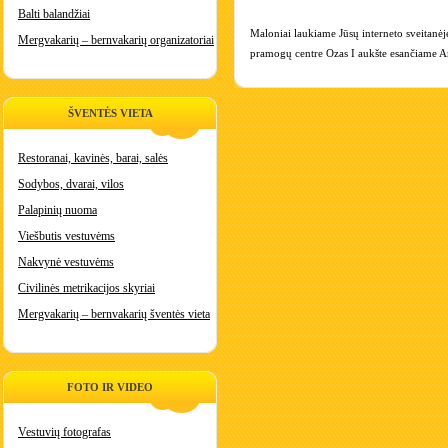
Balti balandžiai
Maloniai laukiame Jūsų interneto sveitanėj
Mergvakarių – bernvakarių organizatoriai
pramogų centre Ozas I aukšte esančiame Ar
ŠVENTĖS VIETA
Restoranai, kavinės, barai, salės
Sodybos, dvarai, vilos
Palapinių nuoma
Viešbutis vestuvėms
Nakvynė vestuvėms
Civilinės metrikacijos skyriai
Mergvakarių – bernvakarių šventės vieta
FOTO IR VIDEO
Vestuvių fotografas