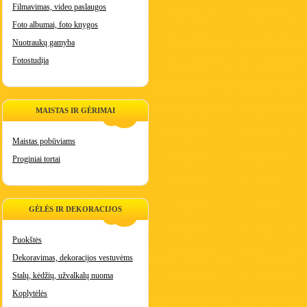
Filmavimas, video paslaugos
Foto albumai, foto knygos
Nuotraukų gamyba
Fotostudija
MAISTAS IR GĖRIMAI
Maistas pobūviams
Proginiai tortai
GĖLĖS IR DEKORACIJOS
Puokštės
Dekoravimas, dekoracijos vestuvėms
Stalų, kėdžių, užvalkalų nuoma
Koplytėlės