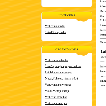
Pavad
Adres
Darbo
JUVELYRIKA
Tel. 
El.Pa
Inter
Vestuviniai žiedai
Face
Sužadėtuvių žiedas
Insta
Miest
ORGANIZAVIMAS
Lai
aps
Vestuvių muzikantai
Švenčių, renginių organizavimas
Ieško
švent
Piršliai, vestuvių vedėjai
profe
Magai, šokėjos, fakyrai ir kiti
stili
Vestuviniai pakvietimai
vest
Viskas vienoje vietoje
Vestuvinė atributika
Vestuvių scenarijus