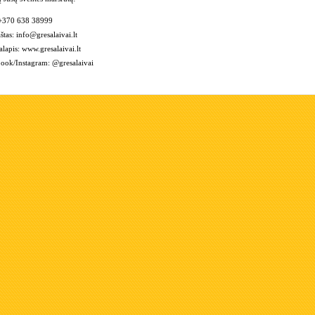
370 638 38999
štas:
info@gresalaivai.lt
alapis:
www.gresalaivai.lt
ook/Instagram:
@gresalaivai