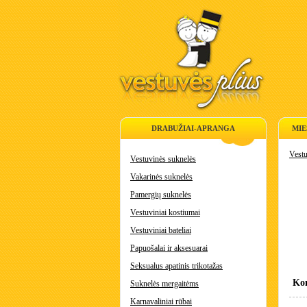
DRABUŽIAI-APRANGA
MIE
Vestu
Vestuvinės suknelės
Vakarinės suknelės
Pamergių suknelės
Vestuviniai kostiumai
Vestuviniai bateliai
Papuošalai ir aksesuarai
Seksualus apatinis trikotažas
Kon
Suknelės mergaitėms
Karnavaliniai rūbai