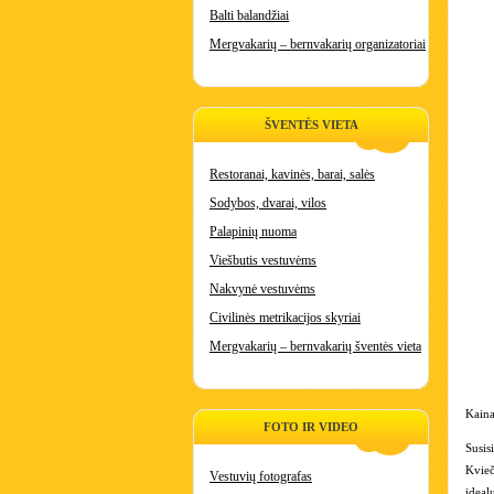
Balti balandžiai
Mergvakarių – bernvakarių organizatoriai
ŠVENTĖS VIETA
Restoranai, kavinės, barai, salės
Sodybos, dvarai, vilos
Palapinių nuoma
Viešbutis vestuvėms
Nakvynė vestuvėms
Civilinės metrikacijos skyriai
Mergvakarių – bernvakarių šventės vieta
Kaina
FOTO IR VIDEO
Susis
Kvieč
Vestuvių fotografas
ideal