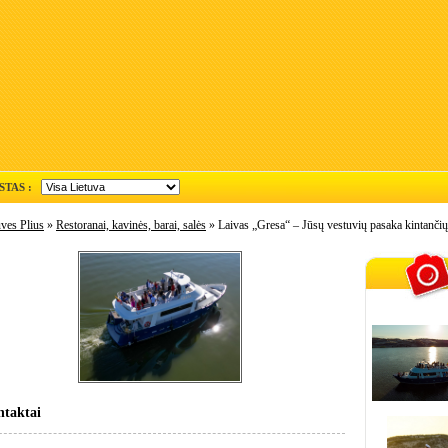
STAS :
ves Plius
»
Restoranai, kavinės, barai, salės
» Laivas „Gresa“ – Jūsų vestuvių pasaka kintančių
taktai