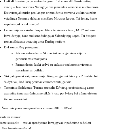
Unikali fotostudija po atviru dangumi:
Tai viena didžiausių mūsų
verčių – Jūsų vestuvės Neringoje
bus įamžintos kerinčiose nuotraukose.
Kiekvieną akimirką pro langus ar nuo denio atsiveria vis kiti vaizdai:
vaizdinga Nemuno delta ar mistiškos Mirusios kopos. Tai fonas, kurio
nepakeis jokia dekoracija!
Ceremonija su vaizdu į kopas:
Ištarkite vienas kitam „TAIP“ antrame
laivo denyje, fone stūksant didingajai Sklandytojų kopai. Tai bus pati
romantiškiausia vestuvių vieta Kuršių nerijoje
.
Dvi zonos Jūsų patogumui:
Atviras antras denis:
Skirtas šokiams, gaiviam vėjui ir
geriausioms emocijoms.
Pirmas denis:
Jauki erdvė su stalais ir sėdimomis vietomis
vakarienei ar poilsiui.
Visi patogumai kaip sausumoje:
Jūsų patogumui laive yra 2 tualetai
bei
šaldytuvai
, kad Jūsų gėrimai visuomet būtų gaivūs.
Techninis išpildymas:
Turime specialią DJ vietą
, profesionalią garso
aparatūrą
(nuoma rūpintis nereikės!), taip pat šviesų bei dūmų efektus
tikram vakarėliui.
:
Šventinis plaukimas prasideda vos nuo 300 EUR/val.
iekite su mumis:
iame susisiekti – mielai aprodysime laivą gyvai
ir padėsime sudėlioti
ų Jūsų šventės maršrutą!