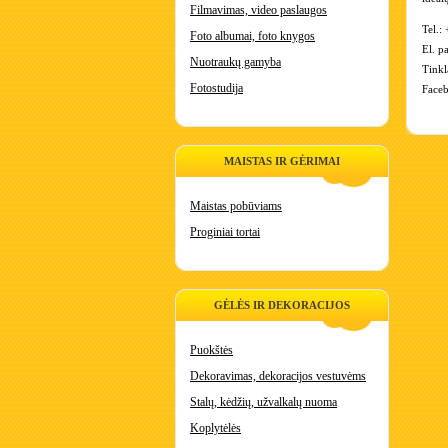
Filmavimas, video paslaugos
Tel.:
+
Foto albumai, foto knygos
El. pa
Nuotraukų gamyba
Tinkl
Fotostudija
Faceb
MAISTAS IR GĖRIMAI
Maistas pobūviams
Proginiai tortai
GĖLĖS IR DEKORACIJOS
Puokštės
Dekoravimas, dekoracijos vestuvėms
Stalų, kėdžių, užvalkalų nuoma
Koplytėlės