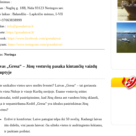
inimas :
as : Naglių g. 18B, Nida 93123 Neringos sav.
 laikas : Balandžio - Lapkričio mėnuo, I-VII
: +37063838999
štas :
info@gresalaivai.lt
nete:
https://gresalaivai.lt/
book:
https://www.facebook.com/gresalaivai
gram:
https://www.instagram.com/gresalaivai/
as:
Neringa
vas „Gresa“ – Jūsų vestuvių pasaka kintančių vaizdų
uptyje
te unikalios vietos savo meilės šventei? Laivas „Gresa“
– tai geriausia
ės vieta Nidoje
ir visoje Kuršių nerijoje. Esame vestuvių srities
sionalai, todėl pasirūpinsime, kad Jūsų diena ant vandens būtų sklandi,
nga ir nepamirštama.
Kodėl „Gresa“ yra idealus pasirinkimas Jūsų
uvėms?
Erdvė ir komfortas:
Laive patogiai telpa iki 50 svečių
. Kadangi laivas
itin didelis, visi jausis laisvai: čia užteks vietos ir audringiems šokiams,
ir jaukiam poilsiui.