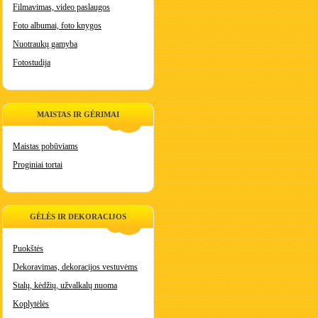
Filmavimas, video paslaugos
Foto albumai, foto knygos
Nuotraukų gamyba
Fotostudija
MAISTAS IR GĖRIMAI
Maistas pobūviams
Proginiai tortai
GĖLĖS IR DEKORACIJOS
Puokštės
Dekoravimas, dekoracijos vestuvėms
Stalų, kėdžių, užvalkalų nuoma
Koplytėlės