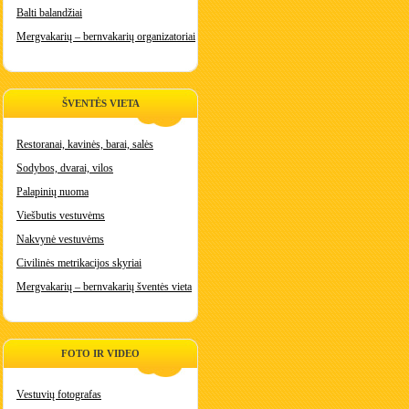
Balti balandžiai
Mergvakarių – bernvakarių organizatoriai
ŠVENTĖS VIETA
Restoranai, kavinės, barai, salės
Sodybos, dvarai, vilos
Palapinių nuoma
Viešbutis vestuvėms
Nakvynė vestuvėms
Civilinės metrikacijos skyriai
Mergvakarių – bernvakarių šventės vieta
FOTO IR VIDEO
Vestuvių fotografas