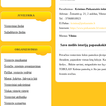
Pavadinimas :
Kristinos Piekautaitės šoki
Adresas : Žemaitės g. 21, 2 aukštas, Vilniu
JUVELYRIKA
Tel. : 37068818923
El.Paštas :
kristina@piekautaite.lt
Vestuviniai žiedai
Internete:
https://www.piekautaite.lt/vestuv
Sužadėtuvių žiedas
Miestas:
Vilnius
Savo meilės istoriją papasakoki
ORGANIZAVIMAS
Privačios vestuvinio šokio pamokos įkvėp
Atraskite, pajauskite vienas kitą šokyje. K
Vestuvių muzikantai
širdys... Būkite savimi, mėgaukitės tuo ką 
Švenčių, renginių organizavimas
TOBULAS! Keletas pamokų ir Jūs jau pasiru
Piršliai, vestuvių vedėjai
šventės svečius.
Magai, šokėjos, fakyrai ir kiti
Vestuviniai pakvietimai
Viskas vienoje vietoje
Vestuvinė atributika
Vestuvių scenarijus