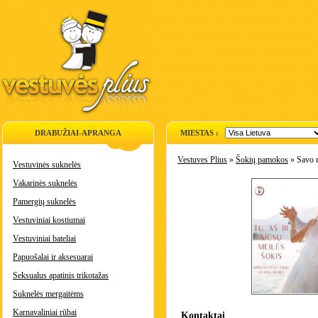
DRABUŽIAI-APRANGA
MIESTAS :
Vestuves Plius
»
Šokių pamokos
» Savo m
Vestuvinės suknelės
Vakarinės suknelės
Pamergių suknelės
Vestuviniai kostiumai
Vestuviniai bateliai
Papuošalai ir aksesuarai
Seksualus apatinis trikotažas
Suknelės mergaitėms
Karnavaliniai rūbai
Kontaktai