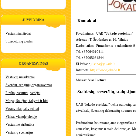
JUVELYRIKA
Kontaktai
Vestuviniai žiedai
Pavadinimas :
UAB "Jokado projektai"
Adresas : T. Ševčenkos g. 16, Vilnius
Sužadėtuvių žiedas
Darbo laikas : Pirmadienis- penktadienis 9-
Tel. : 37064010411
Tel. : 37065064544
ORGANIZAVIMAS
El.Paštas :
justina@jokado.lt
Internete:
https://www.jokado.lt
Vestuvių muzikantai
Miestas:
Visa Lietuva
Švenčių, renginių organizavimas
Staltiesių, servetėlių, stalų si
Piršliai, vestuvių vedėjai
Magai, šokėjos, fakyrai ir kiti
UAB "Jokado projektai" tiekia staltiesių, se
Vestuviniai pakvietimai
užvalkalų, šventinių dekoracijų nuomos pa
Viskas vienoje vietoje
Parduodame bei nuomojame elegantiškas stal
Vestuvinė atributika
užtiesalus, kaspinus ir stalo dekoracijas. 
Vestuvių scenarijus
neužmirštamą!