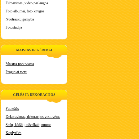
Filmavimas, video paslaugos
Foto albumai, foto knygos
Nuotraukų gamyba
Fotostudija
MAISTAS IR GĖRIMAI
Maistas pobūviams
Proginiai tortai
GĖLĖS IR DEKORACIJOS
Puokštės
Dekoravimas, dekoracijos vestuvėms
Stalų, kėdžių, užvalkalų nuoma
Koplytėlės