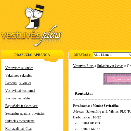
DRABUŽIAI-APRANGA
MIESTAS :
Vestuves Plius
»
Sužadėtuvių žiedas
» Gr
Vestuvinės suknelės
Vakarinės suknelės
Pamergių suknelės
Vestuviniai kostiumai
Kontaktai
Vestuviniai bateliai
Papuošalai ir aksesuarai
Pavadinimas :
Meninė Saviraiška
Adresas : Saltoniškių g. 9, Vilnius. PLC "
Seksualus apatinis trikotažas
Darbo laikas : 10-22
Suknelės mergaitėms
Tel. : 37061101493
Karnavaliniai rūbai
Tel. : 37068666977