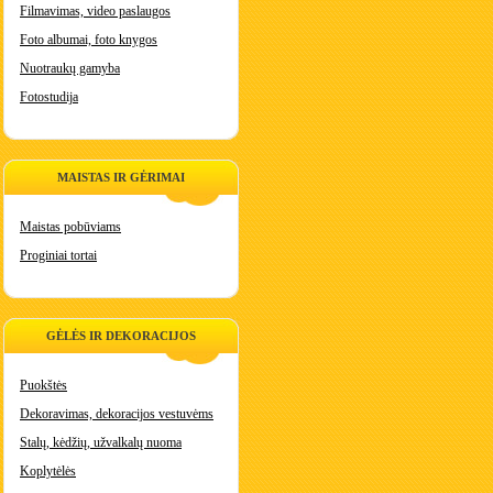
Filmavimas, video paslaugos
Foto albumai, foto knygos
Nuotraukų gamyba
Fotostudija
MAISTAS IR GĖRIMAI
Maistas pobūviams
Proginiai tortai
GĖLĖS IR DEKORACIJOS
Puokštės
Dekoravimas, dekoracijos vestuvėms
Stalų, kėdžių, užvalkalų nuoma
Koplytėlės