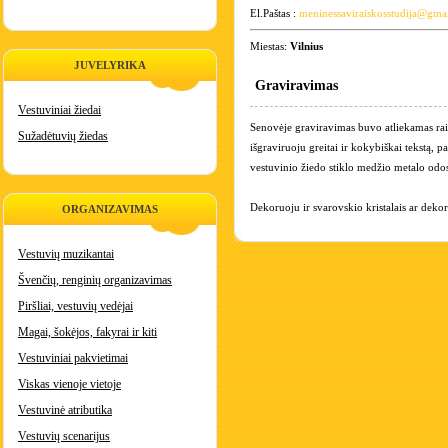
El.Paštas :
meninessaviraiskosstudija@gma
Miestas:
Vilnius
JUVELYRIKA
Graviravimas
Vestuviniai žiedai
Senovėje graviravimas buvo atliekamas ra
Sužadėtuvių žiedas
išgraviruoju greitai ir kokybiškai tekstą, 
vestuvinio žiedo stiklo medžio metalo odo
Dekoruoju ir svarovskio kristalais ar deko
ORGANIZAVIMAS
Vestuvių muzikantai
Švenčių, renginių organizavimas
Piršliai, vestuvių vedėjai
Magai, šokėjos, fakyrai ir kiti
Vestuviniai pakvietimai
Viskas vienoje vietoje
Vestuvinė atributika
Vestuvių scenarijus