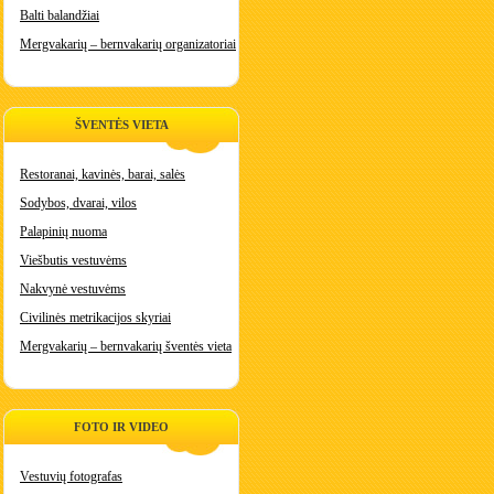
Balti balandžiai
Mergvakarių – bernvakarių organizatoriai
ŠVENTĖS VIETA
Restoranai, kavinės, barai, salės
Sodybos, dvarai, vilos
Palapinių nuoma
Viešbutis vestuvėms
Nakvynė vestuvėms
Civilinės metrikacijos skyriai
Mergvakarių – bernvakarių šventės vieta
FOTO IR VIDEO
Vestuvių fotografas