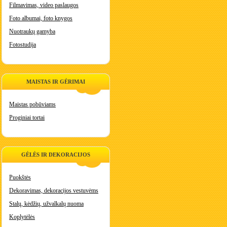
Filmavimas, video paslaugos
Foto albumai, foto knygos
Nuotraukų gamyba
Fotostudija
MAISTAS IR GĖRIMAI
Maistas pobūviams
Proginiai tortai
GĖLĖS IR DEKORACIJOS
Puokštės
Dekoravimas, dekoracijos vestuvėms
Stalų, kėdžių, užvalkalų nuoma
Koplytėlės