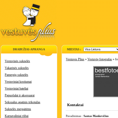
DRABUŽIAI-APRANGA
MIESTAS :
Vestuves Plius
»
Vestuvių fotografas
» fo
Vestuvinės suknelės
Vakarinės suknelės
Pamergių suknelės
Vestuviniai kostiumai
Vestuviniai bateliai
Papuošalai ir aksesuarai
Seksualus apatinis trikotažas
Kontaktai
Suknelės mergaitėms
Karnavaliniai rūbai
Pavadinimas :
Santas Mankevičius