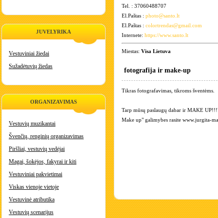
Tel. : 37060488707
El.Paštas :
photo@santo.lt
El.Paštas :
colortrendas@gmail.com
JUVELYRIKA
Internete:
https://www.santo.lt
Miestas:
Visa Lietuva
Vestuviniai žiedai
Sužadėtuvių žiedas
fotografija ir make-up
Tikras fotografavimas, tikroms šventėms.
ORGANIZAVIMAS
Tarp mūsų paslaugų dabar ir MAKE UP!!!
Make up" galimybes rasite www.jurgita-ma
Vestuvių muzikantai
Švenčių, renginių organizavimas
Piršliai, vestuvių vedėjai
Magai, šokėjos, fakyrai ir kiti
Vestuviniai pakvietimai
Viskas vienoje vietoje
Vestuvinė atributika
Vestuvių scenarijus