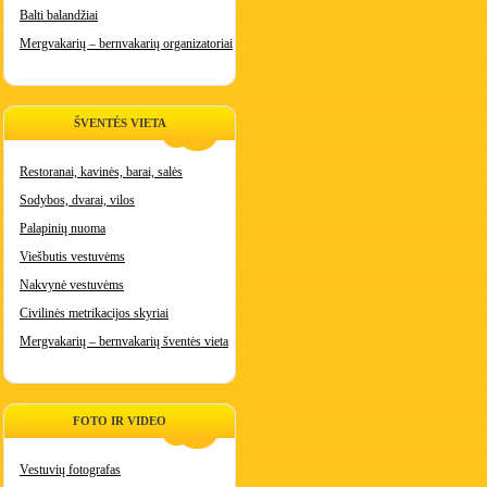
Balti balandžiai
Mergvakarių – bernvakarių organizatoriai
ŠVENTĖS VIETA
Restoranai, kavinės, barai, salės
Sodybos, dvarai, vilos
Palapinių nuoma
Viešbutis vestuvėms
Nakvynė vestuvėms
Civilinės metrikacijos skyriai
Mergvakarių – bernvakarių šventės vieta
FOTO IR VIDEO
Vestuvių fotografas