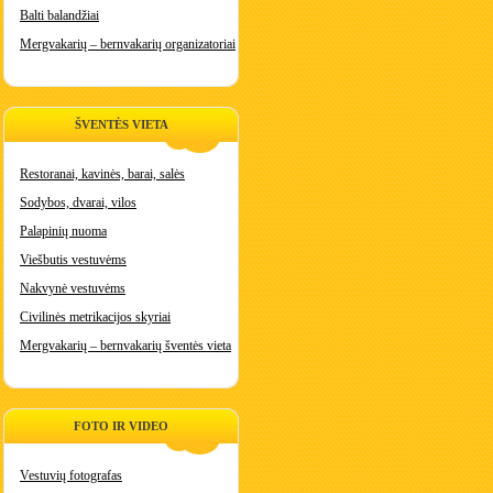
Balti balandžiai
Mergvakarių – bernvakarių organizatoriai
ŠVENTĖS VIETA
Restoranai, kavinės, barai, salės
Sodybos, dvarai, vilos
Palapinių nuoma
Viešbutis vestuvėms
Nakvynė vestuvėms
Civilinės metrikacijos skyriai
Mergvakarių – bernvakarių šventės vieta
FOTO IR VIDEO
Vestuvių fotografas