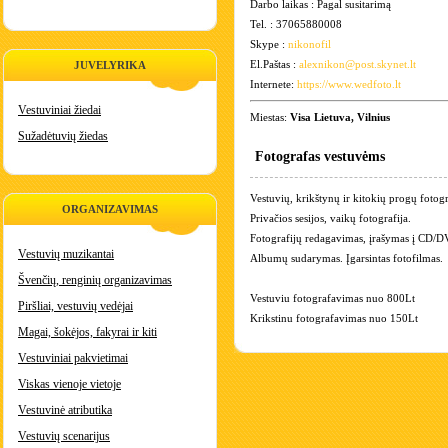
Darbo laikas : Pagal susitarimą
Tel. : 37065880008
Skype :
nikonofil
El.Paštas :
alexnikon@post.skynet.lt
JUVELYRIKA
Internete:
https://www.wedfoto.lt
Vestuviniai žiedai
Miestas:
Visa Lietuva, Vilnius
Sužadėtuvių žiedas
Fotografas vestuvėms
Vestuvių, krikštynų ir kitokių progų fotogr
ORGANIZAVIMAS
Privačios sesijos, vaikų fotografija.
Fotografijų redagavimas, įrašymas į CD/
Vestuvių muzikantai
Albumų sudarymas. Įgarsintas fotofilmas.
Švenčių, renginių organizavimas
Vestuviu fotografavimas nuo 800Lt
Piršliai, vestuvių vedėjai
Krikstinu fotografavimas nuo 150Lt
Magai, šokėjos, fakyrai ir kiti
Vestuviniai pakvietimai
Viskas vienoje vietoje
Vestuvinė atributika
Vestuvių scenarijus