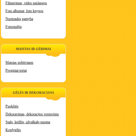
Filmavimas, video paslaugos
Foto albumai, foto knygos
Nuotraukų gamyba
Fotostudija
MAISTAS IR GĖRIMAI
Maistas pobūviams
Proginiai tortai
GĖLĖS IR DEKORACIJOS
Puokštės
Dekoravimas, dekoracijos vestuvėms
Stalų, kėdžių, užvalkalų nuoma
Koplytėlės