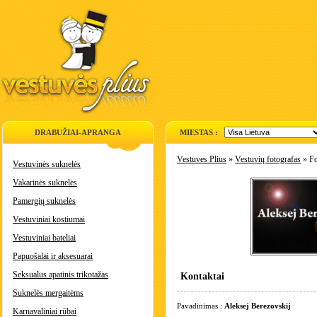
DRABUŽIAI-APRANGA
MIESTAS :
Vestuves Plius
»
Vestuvių fotografas
» Fo
Vestuvinės suknelės
Vakarinės suknelės
Pamergių suknelės
Vestuviniai kostiumai
Vestuviniai bateliai
Papuošalai ir aksesuarai
Seksualus apatinis trikotažas
Kontaktai
Suknelės mergaitėms
Pavadinimas :
Aleksej Berezovskij
Karnavaliniai rūbai