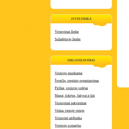
JUVELYRIKA
Vestuviniai žiedai
Sužadėtuvių žiedas
ORGANIZAVIMAS
Vestuvių muzikantai
Švenčių, renginių organizavimas
Piršliai, vestuvių vedėjai
Magai, šokėjos, fakyrai ir kiti
Vestuviniai pakvietimai
Viskas vienoje vietoje
Vestuvinė atributika
Vestuvių scenarijus