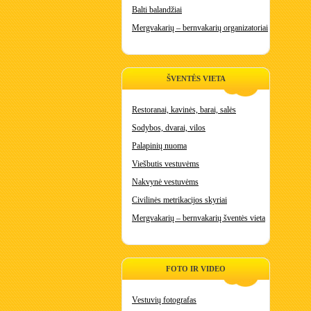
Balti balandžiai
Mergvakarių – bernvakarių organizatoriai
ŠVENTĖS VIETA
Restoranai, kavinės, barai, salės
Sodybos, dvarai, vilos
Palapinių nuoma
Viešbutis vestuvėms
Nakvynė vestuvėms
Civilinės metrikacijos skyriai
Mergvakarių – bernvakarių šventės vieta
FOTO IR VIDEO
Vestuvių fotografas