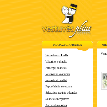
DRABUŽIAI-APRANGA
MIE
Vestu
Vestuvinės suknelės
Vakarinės suknelės
Pamergių suknelės
Vestuviniai kostiumai
Vestuviniai bateliai
Papuošalai ir aksesuarai
Seksualus apatinis trikotažas
Suknelės mergaitėms
Karnavaliniai rūbai