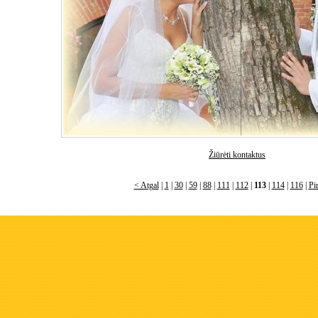
Žiūrėti kontaktus
< Atgal
|
1
|
30
|
59
|
88
|
111
|
112
|
113
|
114
|
116
|
Pi