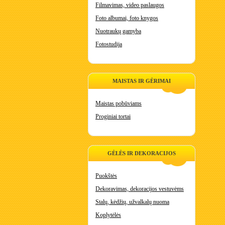
Filmavimas, video paslaugos
Foto albumai, foto knygos
Nuotraukų gamyba
Fotostudija
MAISTAS IR GĖRIMAI
Maistas pobūviams
Proginiai tortai
GĖLĖS IR DEKORACIJOS
Puokštės
Dekoravimas, dekoracijos vestuvėms
Stalų, kėdžių, užvalkalų nuoma
Koplytėlės