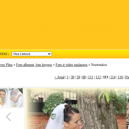
STAS :
ves Plius
»
Foto albumai, foto knygos
»
Foto ir video paslaugos
» Nuotraukos
< Atgal
|
1
|
30
|
59
|
88
|
111
|
112
|
113
|
114
|
116
|
Pi