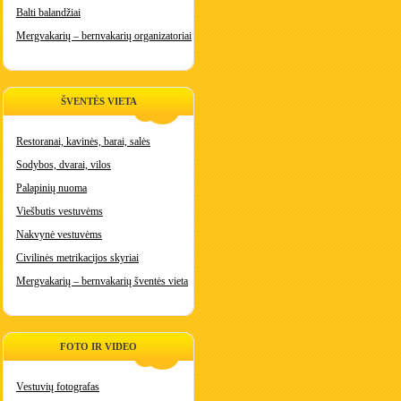
Balti balandžiai
Mergvakarių – bernvakarių organizatoriai
ŠVENTĖS VIETA
Restoranai, kavinės, barai, salės
Sodybos, dvarai, vilos
Palapinių nuoma
Viešbutis vestuvėms
Nakvynė vestuvėms
Civilinės metrikacijos skyriai
Mergvakarių – bernvakarių šventės vieta
FOTO IR VIDEO
Vestuvių fotografas