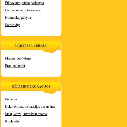
Filmavimas, video paslaugos
Foto albumai, foto knygos
Nuotraukų gamyba
Fotostudija
MAISTAS IR GĖRIMAI
Maistas pobūviams
Proginiai tortai
GĖLĖS IR DEKORACIJOS
Puokštės
Dekoravimas, dekoracijos vestuvėms
Stalų, kėdžių, užvalkalų nuoma
Koplytėlės