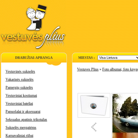
DRABUŽIAI-APRANGA
MIESTAS :
Vestuves Plius
»
Foto albumai, foto knyg
Vestuvinės suknelės
Vakarinės suknelės
Pamergių suknelės
Vestuviniai kostiumai
Vestuviniai bateliai
Papuošalai ir aksesuarai
Seksualus apatinis trikotažas
Suknelės mergaitėms
Karnavaliniai rūbai