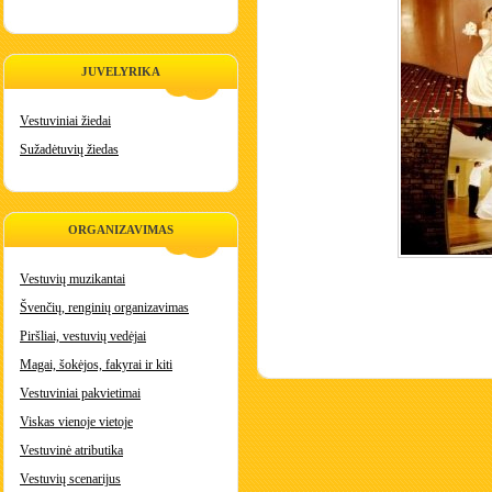
JUVELYRIKA
Vestuviniai žiedai
Sužadėtuvių žiedas
ORGANIZAVIMAS
Vestuvių muzikantai
Švenčių, renginių organizavimas
Piršliai, vestuvių vedėjai
Magai, šokėjos, fakyrai ir kiti
Vestuviniai pakvietimai
Viskas vienoje vietoje
Vestuvinė atributika
Vestuvių scenarijus