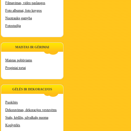
Filmavimas, video paslaugos
Foto albumai, foto knygos
Nuotraukų gamyba
Fotostudija
MAISTAS IR GĖRIMAI
Maistas pobūviams
Proginiai tortai
GĖLĖS IR DEKORACIJOS
Puokštės
Dekoravimas, dekoracijos vestuvėms
Stalų, kėdžių, užvalkalų nuoma
Koplytėlės