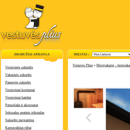
DRABUŽIAI-APRANGA
MIESTAS :
Vestuves Plius
»
Mergvakarių – bernvakar
Vestuvinės suknelės
Vakarinės suknelės
Pamergių suknelės
Vestuviniai kostiumai
Vestuviniai bateliai
Papuošalai ir aksesuarai
Seksualus apatinis trikotažas
Suknelės mergaitėms
Karnavaliniai rūbai