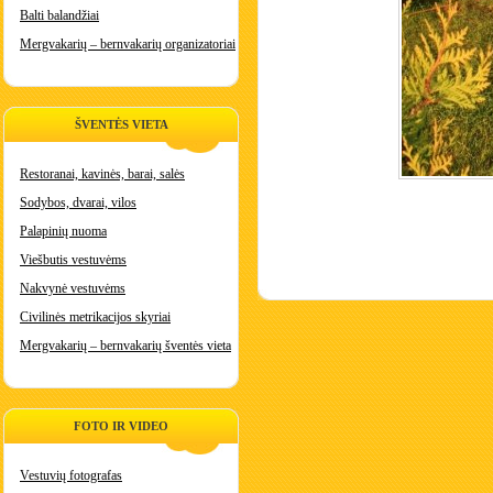
Balti balandžiai
Mergvakarių – bernvakarių organizatoriai
ŠVENTĖS VIETA
Restoranai, kavinės, barai, salės
Sodybos, dvarai, vilos
Palapinių nuoma
Viešbutis vestuvėms
Nakvynė vestuvėms
Civilinės metrikacijos skyriai
Mergvakarių – bernvakarių šventės vieta
FOTO IR VIDEO
Vestuvių fotografas