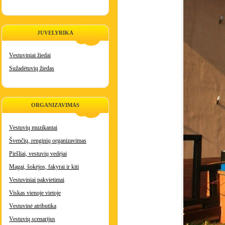
JUVELYRIKA
Vestuviniai žiedai
Sužadėtuvių žiedas
ORGANIZAVIMAS
Vestuvių muzikantai
Švenčių, renginių organizavimas
Piršliai, vestuvių vedėjai
Magai, šokėjos, fakyrai ir kiti
Vestuviniai pakvietimai
Viskas vienoje vietoje
Vestuvinė atributika
Vestuvių scenarijus