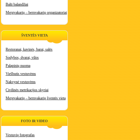
Balti balandžiai
Mergvakarių – bernvakarių organizatoriai
ŠVENTĖS VIETA
Restoranai, kavinės, barai, salės
Sodybos, dvarai, vilos
Palapinių nuoma
Viešbutis vestuvėms
Nakvynė vestuvėms
Civilinės metrikacijos skyriai
Mergvakarių – bernvakarių šventės vieta
FOTO IR VIDEO
Vestuvių fotografas