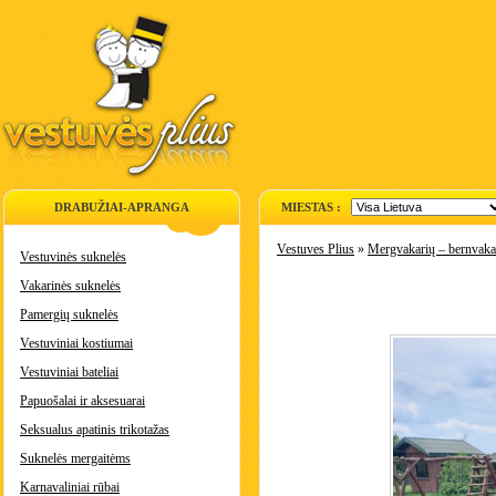
DRABUŽIAI-APRANGA
MIESTAS :
Vestuves Plius
»
Mergvakarių – bernvakar
Vestuvinės suknelės
Vakarinės suknelės
Pamergių suknelės
Vestuviniai kostiumai
Vestuviniai bateliai
Papuošalai ir aksesuarai
Seksualus apatinis trikotažas
Suknelės mergaitėms
Karnavaliniai rūbai