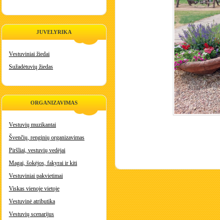
JUVELYRIKA
Vestuviniai žiedai
Sužadėtuvių žiedas
ORGANIZAVIMAS
Vestuvių muzikantai
Švenčių, renginių organizavimas
Piršliai, vestuvių vedėjai
Magai, šokėjos, fakyrai ir kiti
Vestuviniai pakvietimai
Viskas vienoje vietoje
Vestuvinė atributika
Vestuvių scenarijus