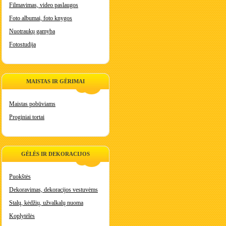
Filmavimas, video paslaugos
Foto albumai, foto knygos
Nuotraukų gamyba
Fotostudija
MAISTAS IR GĖRIMAI
Maistas pobūviams
Proginiai tortai
GĖLĖS IR DEKORACIJOS
Puokštės
Dekoravimas, dekoracijos vestuvėms
Stalų, kėdžių, užvalkalų nuoma
Koplytėlės