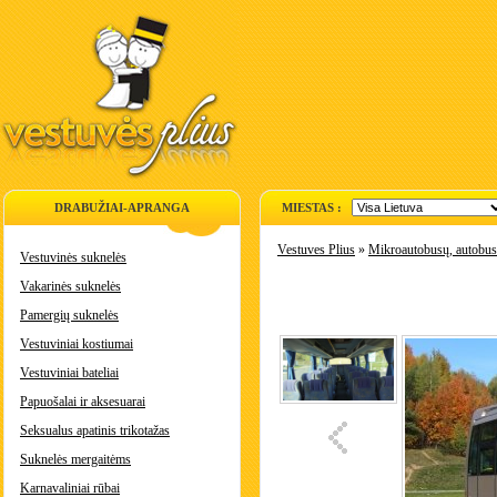
DRABUŽIAI-APRANGA
MIESTAS :
Vestuves Plius
»
Mikroautobusų, autobu
Vestuvinės suknelės
Vakarinės suknelės
Pamergių suknelės
Vestuviniai kostiumai
Vestuviniai bateliai
Papuošalai ir aksesuarai
Seksualus apatinis trikotažas
Suknelės mergaitėms
Karnavaliniai rūbai