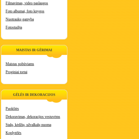
Filmavimas, video paslaugos
Foto albumai, foto knygos
Nuotraukų gamyba
Fotostudija
MAISTAS IR GĖRIMAI
Maistas pobūviams
Proginiai tortai
GĖLĖS IR DEKORACIJOS
Puokštės
Dekoravimas, dekoracijos vestuvėms
Stalų, kėdžių, užvalkalų nuoma
Koplytėlės