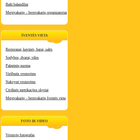
Balti balandžiai
Mergvakarių – bernvakarių organizatoriai
ŠVENTĖS VIETA
Restoranai, kavinės, barai, salės
Sodybos, dvarai, vilos
Palapinių nuoma
Viešbutis vestuvėms
Nakvynė vestuvėms
Civilinės metrikacijos skyriai
Mergvakarių – bernvakarių šventės vieta
FOTO IR VIDEO
Vestuvių fotografas