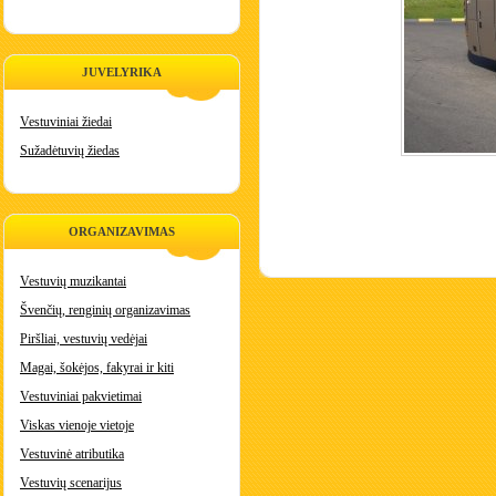
JUVELYRIKA
Vestuviniai žiedai
Sužadėtuvių žiedas
ORGANIZAVIMAS
Vestuvių muzikantai
Švenčių, renginių organizavimas
Piršliai, vestuvių vedėjai
Magai, šokėjos, fakyrai ir kiti
Vestuviniai pakvietimai
Viskas vienoje vietoje
Vestuvinė atributika
Vestuvių scenarijus