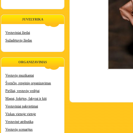
JUVELYRIKA
Vestuviniai žiedai
Sužadėtuvių žiedas
ORGANIZAVIMAS
Vestuvių muzikantai
Švenčių, renginių organizavimas
Piršliai, vestuvių vedėjai
Magai, šokėjos, fakyrai ir kiti
Vestuviniai pakvietimai
Viskas vienoje vietoje
Vestuvinė atributika
Vestuvių scenarijus