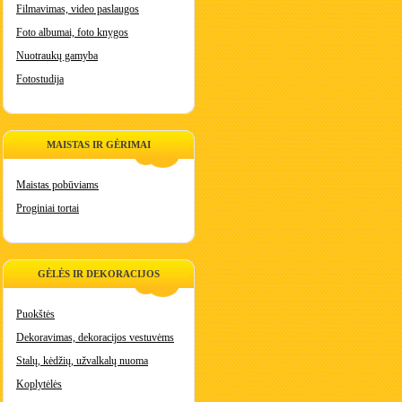
Filmavimas, video paslaugos
Foto albumai, foto knygos
Nuotraukų gamyba
Fotostudija
MAISTAS IR GĖRIMAI
Maistas pobūviams
Proginiai tortai
GĖLĖS IR DEKORACIJOS
Puokštės
Dekoravimas, dekoracijos vestuvėms
Stalų, kėdžių, užvalkalų nuoma
Koplytėlės