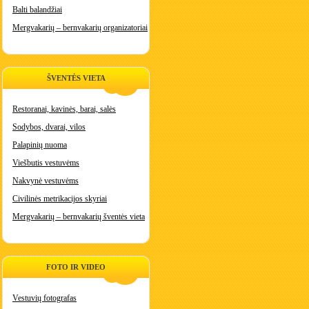
Balti balandžiai
Mergvakarių – bernvakarių organizatoriai
ŠVENTĖS VIETA
Restoranai, kavinės, barai, salės
Sodybos, dvarai, vilos
Palapinių nuoma
Viešbutis vestuvėms
Nakvynė vestuvėms
Civilinės metrikacijos skyriai
Mergvakarių – bernvakarių šventės vieta
FOTO IR VIDEO
Vestuvių fotografas