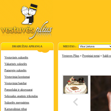
DRABUŽIAI-APRANGA
MIESTAS :
Vestuves Plius
»
Proginiai tortai
»
Saldi 
Vestuvinės suknelės
Vakarinės suknelės
Pamergių suknelės
Vestuviniai kostiumai
Vestuviniai bateliai
Papuošalai ir aksesuarai
Seksualus apatinis trikotažas
Suknelės mergaitėms
Karnavaliniai rūbai