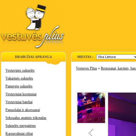
DRABUŽIAI-APRANGA
MIESTAS :
Vestuves Plius
»
Restoranai, kavinės, bara
Vestuvinės suknelės
Vakarinės suknelės
Pamergių suknelės
Vestuviniai kostiumai
Vestuviniai bateliai
Papuošalai ir aksesuarai
Seksualus apatinis trikotažas
Suknelės mergaitėms
Karnavaliniai rūbai