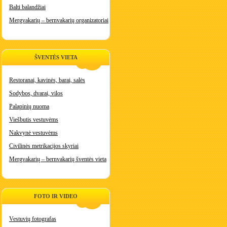
Balti balandžiai
Mergvakarių – bernvakarių organizatoriai
ŠVENTĖS VIETA
Restoranai, kavinės, barai, salės
Sodybos, dvarai, vilos
Palapinių nuoma
Viešbutis vestuvėms
Nakvynė vestuvėms
Civilinės metrikacijos skyriai
Mergvakarių – bernvakarių šventės vieta
FOTO IR VIDEO
Vestuvių fotografas