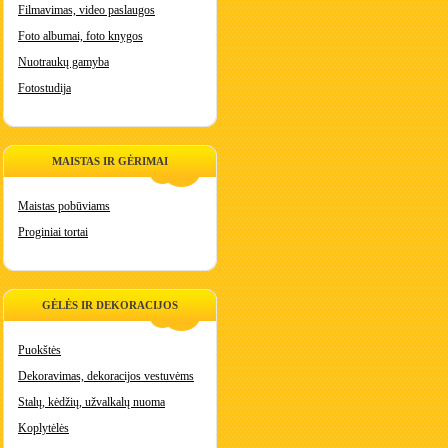
Filmavimas, video paslaugos
Foto albumai, foto knygos
Nuotraukų gamyba
Fotostudija
MAISTAS IR GĖRIMAI
Maistas pobūviams
Proginiai tortai
GĖLĖS IR DEKORACIJOS
Puokštės
Dekoravimas, dekoracijos vestuvėms
Stalų, kėdžių, užvalkalų nuoma
Koplytėlės