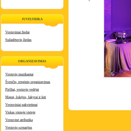
JUVELYRIKA
Vestuviniai žiedai
Sužadėtuvių žiedas
ORGANIZAVIMAS
Vestuvių muzikantai
Švenčių, renginių organizavimas
Piršliai, vestuvių vedėjai
Magai, šokėjos, fakyrai ir kiti
Vestuviniai pakvietimai
Viskas vienoje vietoje
Vestuvinė atributika
Vestuvių scenarijus