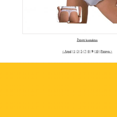
Žiūrėti kontaktus
< Atgal
|
1
|
3
|
5
|
7
|
8
|
9
|
10
|
Pirmyn >