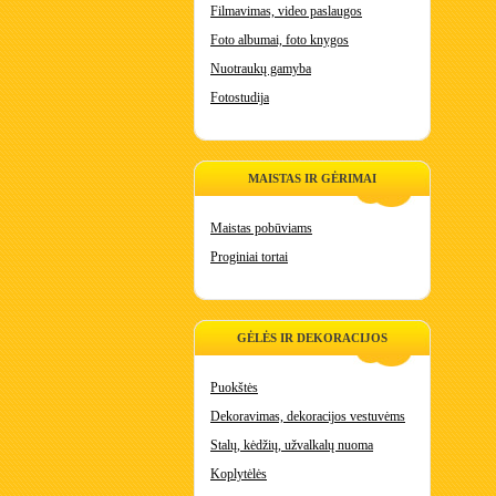
Filmavimas, video paslaugos
Foto albumai, foto knygos
Nuotraukų gamyba
Fotostudija
MAISTAS IR GĖRIMAI
Maistas pobūviams
Proginiai tortai
GĖLĖS IR DEKORACIJOS
Puokštės
Dekoravimas, dekoracijos vestuvėms
Stalų, kėdžių, užvalkalų nuoma
Koplytėlės