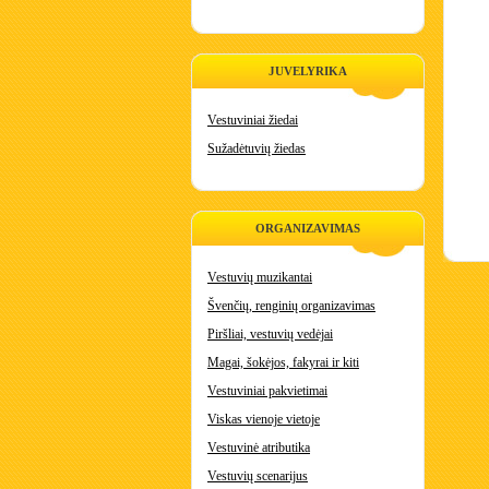
JUVELYRIKA
Vestuviniai žiedai
Sužadėtuvių žiedas
ORGANIZAVIMAS
Vestuvių muzikantai
Švenčių, renginių organizavimas
Piršliai, vestuvių vedėjai
Magai, šokėjos, fakyrai ir kiti
Vestuviniai pakvietimai
Viskas vienoje vietoje
Vestuvinė atributika
Vestuvių scenarijus