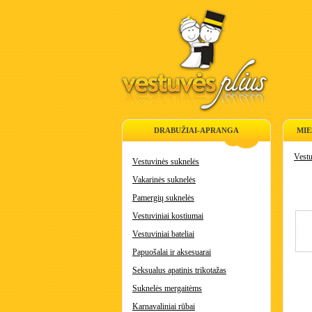
DRABUŽIAI-APRANGA
MIE
Vestu
Vestuvinės suknelės
Vakarinės suknelės
Pamergių suknelės
Vestuviniai kostiumai
Vestuviniai bateliai
Papuošalai ir aksesuarai
Seksualus apatinis trikotažas
Suknelės mergaitėms
Karnavaliniai rūbai