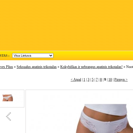
STAS :
ves Plius
»
Seksualus apatinis trikotažas
»
Kokybiškas ir nebrangus apatinis trikotažas!
» Nuot
< Atgal
|
1
|
3
|
5
|
7
|
8
|
9
|
10
|
Pirmyn >