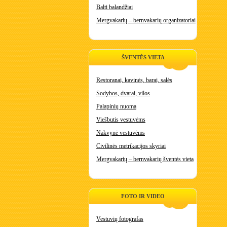
Balti balandžiai
Mergvakarių – bernvakarių organizatoriai
ŠVENTĖS VIETA
Restoranai, kavinės, barai, salės
Sodybos, dvarai, vilos
Palapinių nuoma
Viešbutis vestuvėms
Nakvynė vestuvėms
Civilinės metrikacijos skyriai
Mergvakarių – bernvakarių šventės vieta
FOTO IR VIDEO
Vestuvių fotografas