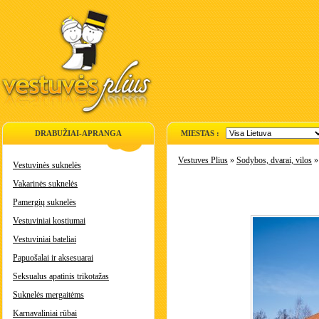
DRABUŽIAI-APRANGA
MIESTAS :
Vestuves Plius
»
Sodybos, dvarai, vilos
Vestuvinės suknelės
Vakarinės suknelės
Pamergių suknelės
Vestuviniai kostiumai
Vestuviniai bateliai
Papuošalai ir aksesuarai
Seksualus apatinis trikotažas
Suknelės mergaitėms
Karnavaliniai rūbai