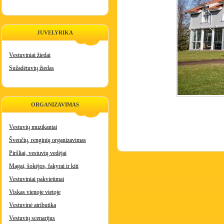
JUVELYRIKA
Vestuviniai žiedai
Sužadėtuvių žiedas
ORGANIZAVIMAS
Vestuvių muzikantai
Švenčių, renginių organizavimas
Piršliai, vestuvių vedėjai
Magai, šokėjos, fakyrai ir kiti
Vestuviniai pakvietimai
Viskas vienoje vietoje
Vestuvinė atributika
Vestuvių scenarijus