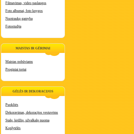
Filmavimas, video paslaugos
Foto albumai, foto knygos
Nuotraukų gamyba
Fotostudija
MAISTAS IR GĖRIMAI
Maistas pobūviams
Proginiai tortai
GĖLĖS IR DEKORACIJOS
Puokštės
Dekoravimas, dekoracijos vestuvėms
Stalų, kėdžių, užvalkalų nuoma
Koplytėlės