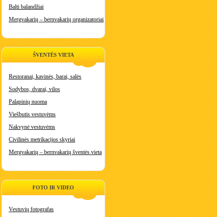
Balti balandžiai
Mergvakarių – bernvakarių organizatoriai
ŠVENTĖS VIETA
Restoranai, kavinės, barai, salės
Sodybos, dvarai, vilos
Palapinių nuoma
Viešbutis vestuvėms
Nakvynė vestuvėms
Civilinės metrikacijos skyriai
Mergvakarių – bernvakarių šventės vieta
FOTO IR VIDEO
Vestuvių fotografas