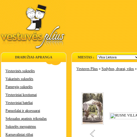
DRABUŽIAI-APRANGA
MIESTAS :
Vestuves Plius
»
Sodybos, dvarai, vilos
Vestuvinės suknelės
Vakarinės suknelės
Pamergių suknelės
Vestuviniai kostiumai
Vestuviniai bateliai
Papuošalai ir aksesuarai
Seksualus apatinis trikotažas
Suknelės mergaitėms
Karnavaliniai rūbai