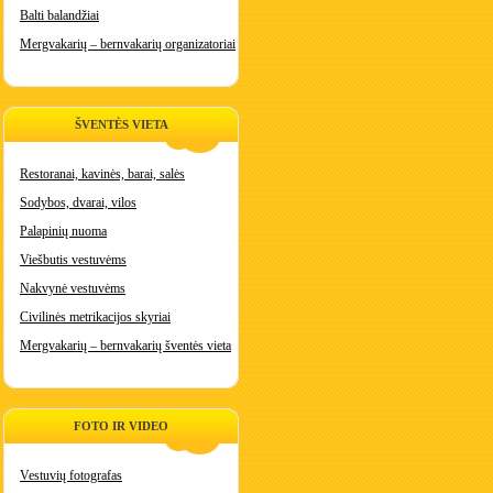
Balti balandžiai
Mergvakarių – bernvakarių organizatoriai
ŠVENTĖS VIETA
Restoranai, kavinės, barai, salės
Sodybos, dvarai, vilos
Palapinių nuoma
Viešbutis vestuvėms
Nakvynė vestuvėms
Civilinės metrikacijos skyriai
Mergvakarių – bernvakarių šventės vieta
FOTO IR VIDEO
Vestuvių fotografas