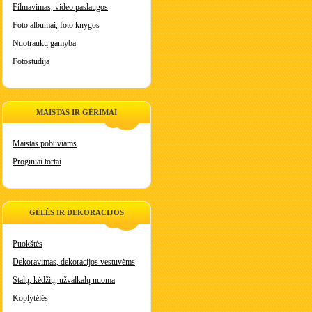
Filmavimas, video paslaugos
Foto albumai, foto knygos
Nuotraukų gamyba
Fotostudija
MAISTAS IR GĖRIMAI
Maistas pobūviams
Proginiai tortai
GĖLĖS IR DEKORACIJOS
Puokštės
Dekoravimas, dekoracijos vestuvėms
Stalų, kėdžių, užvalkalų nuoma
Koplytėlės