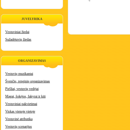
JUVELYRIKA
Vestuviniai žiedai
Sužadėtuvių žiedas
ORGANIZAVIMAS
Vestuvių muzikantai
Švenčių, renginių organizavimas
Piršliai, vestuvių vedėjai
Magai, šokėjos, fakyrai ir kiti
Vestuviniai pakvietimai
Viskas vienoje vietoje
Vestuvinė atributika
Vestuvių scenarijus