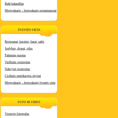
Balti balandžiai
Mergvakarių – bernvakarių organizatoriai
ŠVENTĖS VIETA
Restoranai, kavinės, barai, salės
Sodybos, dvarai, vilos
Palapinių nuoma
Viešbutis vestuvėms
Nakvynė vestuvėms
Civilinės metrikacijos skyriai
Mergvakarių – bernvakarių šventės vieta
FOTO IR VIDEO
Vestuvių fotografas