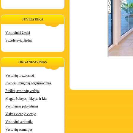
JUVELYRIKA
Vestuviniai žiedai
Sužadėtuvių žiedas
ORGANIZAVIMAS
Vestuvių muzikantai
Švenčių, renginių organizavimas
Piršliai, vestuvių vedėjai
Magai, šokėjos, fakyrai ir kiti
Vestuviniai pakvietimai
Viskas vienoje vietoje
Vestuvinė atributika
Vestuvių scenarijus