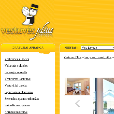
DRABUŽIAI-APRANGA
MIESTAS :
Vestuves Plius
»
Sodybos, dvarai, vilos
Vestuvinės suknelės
Vakarinės suknelės
Pamergių suknelės
Vestuviniai kostiumai
Vestuviniai bateliai
Papuošalai ir aksesuarai
Seksualus apatinis trikotažas
Suknelės mergaitėms
Karnavaliniai rūbai