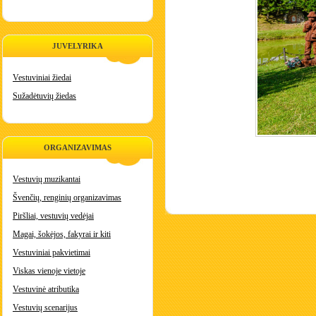
JUVELYRIKA
Vestuviniai žiedai
Sužadėtuvių žiedas
ORGANIZAVIMAS
Vestuvių muzikantai
Švenčių, renginių organizavimas
Piršliai, vestuvių vedėjai
Magai, šokėjos, fakyrai ir kiti
Vestuviniai pakvietimai
Viskas vienoje vietoje
Vestuvinė atributika
Vestuvių scenarijus