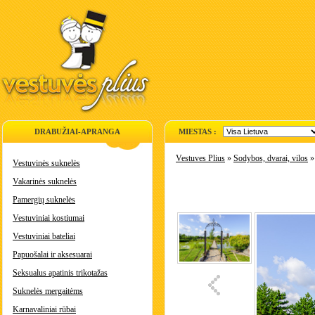
DRABUŽIAI-APRANGA
MIESTAS :
Vestuves Plius
»
Sodybos, dvarai, vilos
Vestuvinės suknelės
Vakarinės suknelės
Pamergių suknelės
Vestuviniai kostiumai
Vestuviniai bateliai
Papuošalai ir aksesuarai
Seksualus apatinis trikotažas
Suknelės mergaitėms
Karnavaliniai rūbai