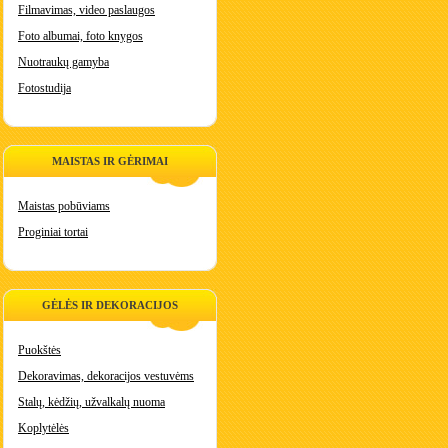
Filmavimas, video paslaugos
Foto albumai, foto knygos
Nuotraukų gamyba
Fotostudija
MAISTAS IR GĖRIMAI
Maistas pobūviams
Proginiai tortai
GĖLĖS IR DEKORACIJOS
Puokštės
Dekoravimas, dekoracijos vestuvėms
Stalų, kėdžių, užvalkalų nuoma
Koplytėlės