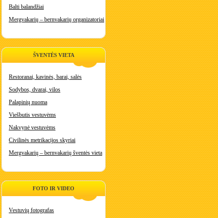
Balti balandžiai
Mergvakarių – bernvakarių organizatoriai
ŠVENTĖS VIETA
Restoranai, kavinės, barai, salės
Sodybos, dvarai, vilos
Palapinių nuoma
Viešbutis vestuvėms
Nakvynė vestuvėms
Civilinės metrikacijos skyriai
Mergvakarių – bernvakarių šventės vieta
FOTO IR VIDEO
Vestuvių fotografas