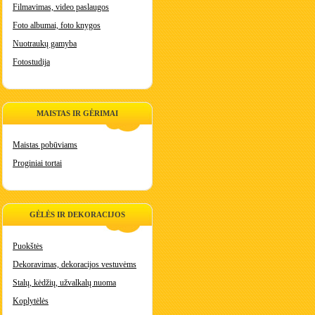
Filmavimas, video paslaugos
Foto albumai, foto knygos
Nuotraukų gamyba
Fotostudija
MAISTAS IR GĖRIMAI
Maistas pobūviams
Proginiai tortai
GĖLĖS IR DEKORACIJOS
Puokštės
Dekoravimas, dekoracijos vestuvėms
Stalų, kėdžių, užvalkalų nuoma
Koplytėlės