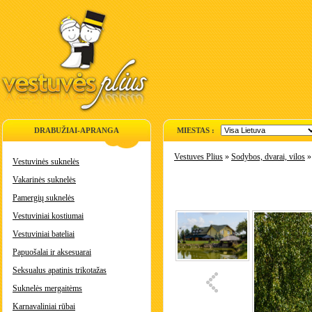
DRABUŽIAI-APRANGA
MIESTAS :
Vestuves Plius
»
Sodybos, dvarai, vilos
Vestuvinės suknelės
Vakarinės suknelės
Pamergių suknelės
Vestuviniai kostiumai
Vestuviniai bateliai
Papuošalai ir aksesuarai
Seksualus apatinis trikotažas
Suknelės mergaitėms
Karnavaliniai rūbai