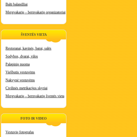
Balti balandžiai
Mergvakarių – bernvakarių organizatoriai
ŠVENTĖS VIETA
Restoranai, kavinės, barai, salės
Sodybos, dvarai, vilos
Palapinių nuoma
Viešbutis vestuvėms
Nakvynė vestuvėms
Civilinės metrikacijos skyriai
Mergvakarių – bernvakarių šventės vieta
FOTO IR VIDEO
Vestuvių fotografas