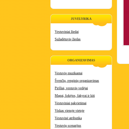
JUVELYRIKA
Vestuviniai žiedai
Sužadėtuvių žiedas
ORGANIZAVIMAS
Vestuvių muzikantai
Švenčių, renginių organizavimas
Piršliai, vestuvių vedėjai
Magai, šokėjos, fakyrai ir kiti
Vestuviniai pakvietimai
Viskas vienoje vietoje
Vestuvinė atributika
Vestuvių scenarijus