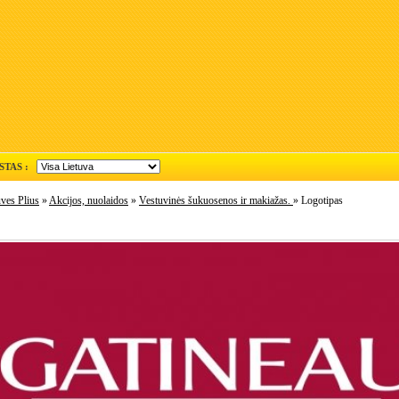
STAS :
ves Plius
»
Akcijos, nuolaidos
»
Vestuvinės šukuosenos ir makiažas.
» Logotipas