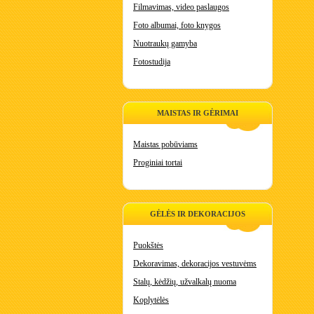
Filmavimas, video paslaugos
Foto albumai, foto knygos
Nuotraukų gamyba
Fotostudija
MAISTAS IR GĖRIMAI
Maistas pobūviams
Proginiai tortai
GĖLĖS IR DEKORACIJOS
Puokštės
Dekoravimas, dekoracijos vestuvėms
Stalų, kėdžių, užvalkalų nuoma
Koplytėlės