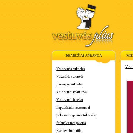
DRABUŽIAI-APRANGA
MIE
Vestu
Vestuvinės suknelės
Vakarinės suknelės
Pamergių suknelės
Vestuviniai kostiumai
Vestuviniai bateliai
Papuošalai ir aksesuarai
Seksualus apatinis trikotažas
Suknelės mergaitėms
Karnavaliniai rūbai