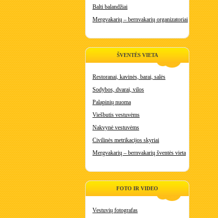
Balti balandžiai
Mergvakarių – bernvakarių organizatoriai
ŠVENTĖS VIETA
Restoranai, kavinės, barai, salės
Sodybos, dvarai, vilos
Palapinių nuoma
Viešbutis vestuvėms
Nakvynė vestuvėms
Civilinės metrikacijos skyriai
Mergvakarių – bernvakarių šventės vieta
FOTO IR VIDEO
Vestuvių fotografas