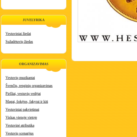
JUVELYRIKA
Vestuviniai žiedai
Sužadėtuvių žiedas
ORGANIZAVIMAS
Vestuvių muzikantai
Švenčių, renginių organizavimas
Piršliai, vestuvių vedėjai
Magai, šokėjos, fakyrai ir kiti
Vestuviniai pakvietimai
Viskas vienoje vietoje
Vestuvinė atributika
Vestuvių scenarijus