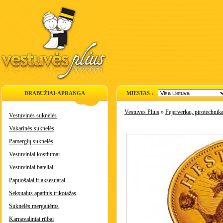
DRABUŽIAI-APRANGA
MIESTAS :
Vestuves Plius
»
Fejerverkai, pirotechnik
Vestuvinės suknelės
Vakarinės suknelės
Pamergių suknelės
Vestuviniai kostiumai
Vestuviniai bateliai
Papuošalai ir aksesuarai
Seksualus apatinis trikotažas
Suknelės mergaitėms
Karnavaliniai rūbai