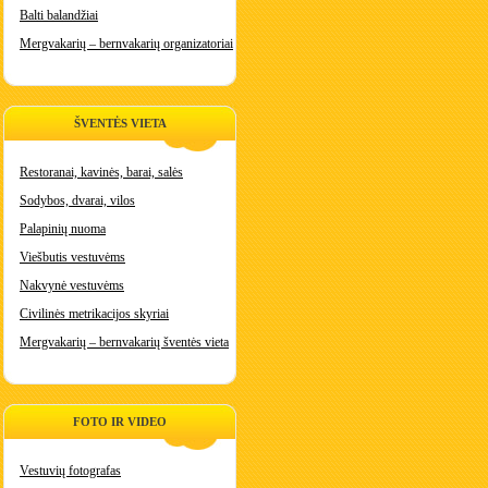
Balti balandžiai
Mergvakarių – bernvakarių organizatoriai
ŠVENTĖS VIETA
Restoranai, kavinės, barai, salės
Sodybos, dvarai, vilos
Palapinių nuoma
Viešbutis vestuvėms
Nakvynė vestuvėms
Civilinės metrikacijos skyriai
Mergvakarių – bernvakarių šventės vieta
FOTO IR VIDEO
Vestuvių fotografas