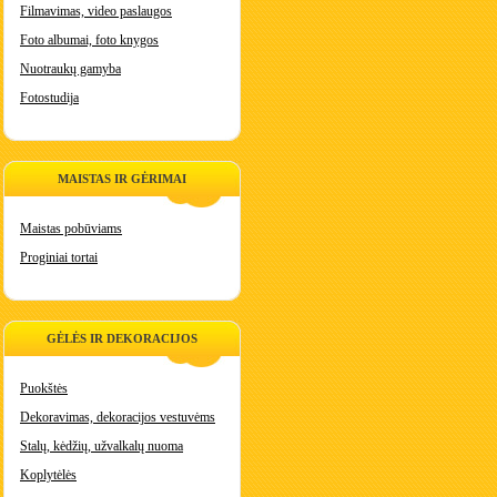
Filmavimas, video paslaugos
Foto albumai, foto knygos
Nuotraukų gamyba
Fotostudija
MAISTAS IR GĖRIMAI
Maistas pobūviams
Proginiai tortai
GĖLĖS IR DEKORACIJOS
Puokštės
Dekoravimas, dekoracijos vestuvėms
Stalų, kėdžių, užvalkalų nuoma
Koplytėlės