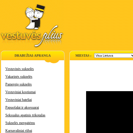
DRABUŽIAI-APRANGA
MIESTAS :
Vestuvinės suknelės
Vakarinės suknelės
Pamergių suknelės
Vestuviniai kostiumai
Vestuviniai bateliai
Papuošalai ir aksesuarai
Seksualus apatinis trikotažas
Suknelės mergaitėms
Karnavaliniai rūbai