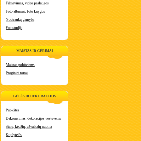
Filmavimas, video paslaugos
Foto albumai, foto knygos
Nuotraukų gamyba
Fotostudija
MAISTAS IR GĖRIMAI
Maistas pobūviams
Proginiai tortai
GĖLĖS IR DEKORACIJOS
Puokštės
Dekoravimas, dekoracijos vestuvėms
Stalų, kėdžių, užvalkalų nuoma
Koplytėlės