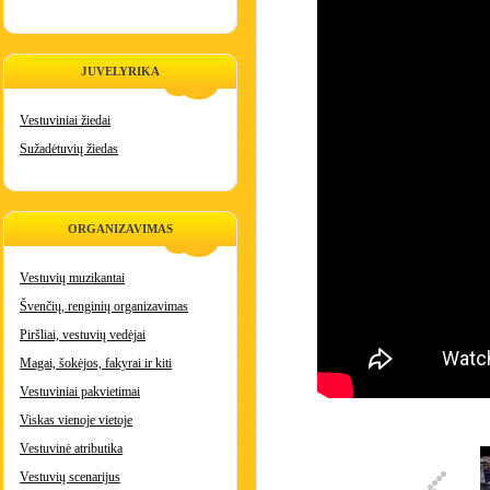
JUVELYRIKA
Vestuviniai žiedai
Sužadėtuvių žiedas
ORGANIZAVIMAS
Vestuvių muzikantai
Švenčių, renginių organizavimas
Piršliai, vestuvių vedėjai
Magai, šokėjos, fakyrai ir kiti
Vestuviniai pakvietimai
Viskas vienoje vietoje
Vestuvinė atributika
Vestuvių scenarijus