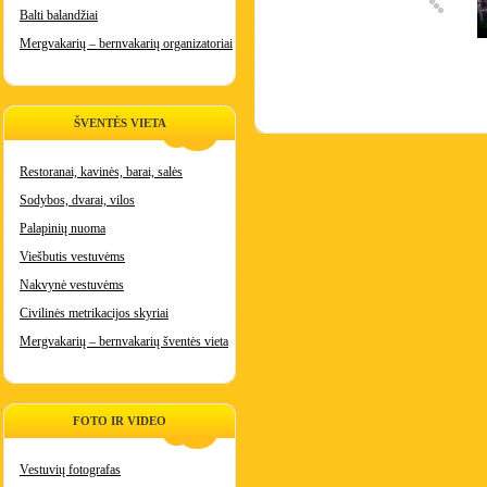
Balti balandžiai
Mergvakarių – bernvakarių organizatoriai
ŠVENTĖS VIETA
Restoranai, kavinės, barai, salės
Sodybos, dvarai, vilos
Palapinių nuoma
Viešbutis vestuvėms
Nakvynė vestuvėms
Civilinės metrikacijos skyriai
Mergvakarių – bernvakarių šventės vieta
FOTO IR VIDEO
Vestuvių fotografas