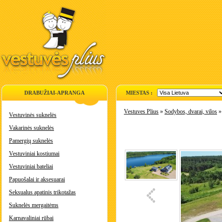
DRABUŽIAI-APRANGA
MIESTAS :
Vestuves Plius
»
Sodybos, dvarai, vilos
Vestuvinės suknelės
Vakarinės suknelės
Pamergių suknelės
Vestuviniai kostiumai
Vestuviniai bateliai
Papuošalai ir aksesuarai
Seksualus apatinis trikotažas
Suknelės mergaitėms
Karnavaliniai rūbai