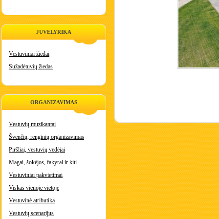
JUVELYRIKA
Vestuviniai žiedai
Sužadėtuvių žiedas
ORGANIZAVIMAS
Vestuvių muzikantai
Švenčių, renginių organizavimas
Piršliai, vestuvių vedėjai
Magai, šokėjos, fakyrai ir kiti
Vestuviniai pakvietimai
Viskas vienoje vietoje
Vestuvinė atributika
Vestuvių scenarijus