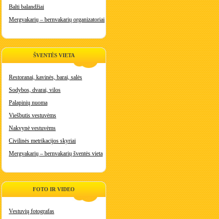
Balti balandžiai
Mergvakarių – bernvakarių organizatoriai
ŠVENTĖS VIETA
Restoranai, kavinės, barai, salės
Sodybos, dvarai, vilos
Palapinių nuoma
Viešbutis vestuvėms
Nakvynė vestuvėms
Civilinės metrikacijos skyriai
Mergvakarių – bernvakarių šventės vieta
FOTO IR VIDEO
Vestuvių fotografas