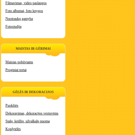
Filmavimas, video paslaugos
Foto albumai, foto knygos
Nuotraukų gamyba
Fotostudija
MAISTAS IR GĖRIMAI
Maistas pobūviams
Proginiai tortai
GĖLĖS IR DEKORACIJOS
Puokštės
Dekoravimas, dekoracijos vestuvėms
Stalų, kėdžių, užvalkalų nuoma
Koplytėlės